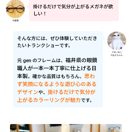
掛けるだけで気分が上がるメガネが欲
しい！
お客様
そんな方には、ぜひ体験していただき
たいトランクショーです。
アオノねこ
さばえちゃん
福井県の眼鏡
元 gen のフレームは、
職人が一本一本丁寧に仕上げる日
本製
思わ
。確かな品質はもちろん、
ず笑顔になるような遊び心のある
デザイン
掛けるだけで気分が
や、
上がるカラーリングが魅力
です。