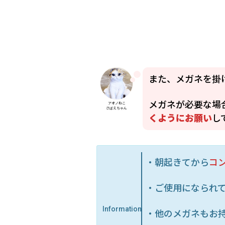
また、メガネを掛
メガネが必要な場
アオノねこ
さばえちゃん
くようにお願い
し
・朝起きてから
コ
・ご使用になられ
Information
・他のメガネもお