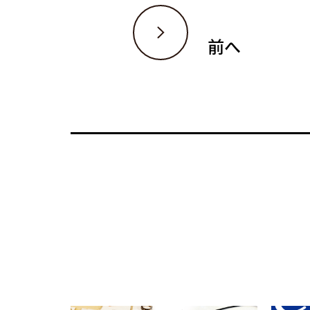
投
稿
ナ
前へ
ビ
ゲ
ー
シ
ョ
ン