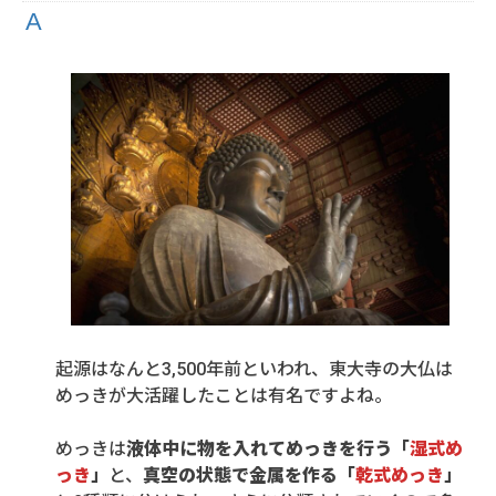
起源はなんと3,500年前といわれ、東大寺の大仏は
めっきが大活躍したことは有名ですよね。
めっきは
液体中に物を入れてめっきを行う「
湿式め
っき
」
と、
真空の状態で金属を作る「
乾式めっき
」