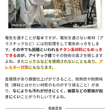
電気を通すことが基本ですが、電気を通さない素材（プ
ラスチックなど）には別処理をして電気めっきをしま
す。
その中でも困難といわれる
チタン系材料にもめっき
できる
のが、アイテック様
でその技術の高さを感じます
よね。また
ニッケルなどを使用されないこともあり、
ア
レルギー対策
にもなります。
金属感があり鏡面仕上げができること、耐熱性や耐摩耗
性（摩耗とはかたい材質のものがすり減ること）があ
り、
なによりも汚れが付きにくく、細菌などの繁殖が起
きにくい
ことがうれしいですよね。
電着塗装