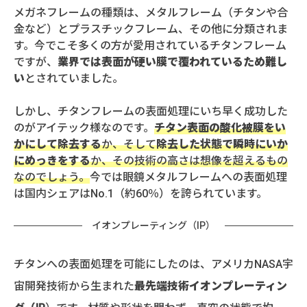
メガネフレームの種類は、メタルフレーム（チタンや合
金など）とプラスチックフレーム、その他に分類されま
す。今でこそ多くの方が愛用されているチタンフレーム
ですが、
業界では表面が硬い膜で覆われているため難し
い
とされていました。
しかし、チタンフレームの表面処理にいち早く成功した
のがアイテック様なのです。
チタン表面の酸化被膜をい
かにして除去する
か、そして
除去した状態で瞬時にいか
にめっきをする
か、その技術の高さは想像を超えるもの
なのでしょう。
今では眼鏡メタルフレームへの表面処理
は国内シェアはNo.1（約60％）を誇られています。
イオンプレーティング（IP）
チタンへの表面処理を可能にしたのは、アメリカNASA宇
宙開発技術から生まれた
最先端技術イオンプレーティン