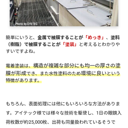
簡単にいうと、
金属で被膜することが
「めっき」
、
塗料
（樹脂）で被膜することが
「塗装」
と考えるとわかりや
すいですよね。
構造が複雑な部分にも均一の厚さの塗
電着塗装は、
膜が形成
環境に良い
でき、また水性塗料のため
という
特徴があります。
もちろん、表面処理には他にもいろいろな方法がありま
す。アイテック様では様々な技術を駆使し、1日の眼鏡入
荷枚数が約25,000枚、出荷も同量扱われているそうで